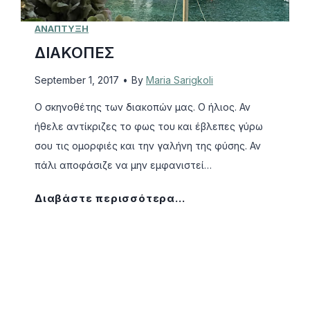
Ζ
Ω
ΑΝΑΠΤΥΞΗ
Η
ΔΙΑΚΟΠΕΣ
Μ
September 1, 2017
•
By
Maria Sarigkoli
Α
Σ
Ο σκηνοθέτης των διακοπών μας. Ο ήλιος. Αν
ήθελε αντίκριζες το φως του και έβλεπες γύρω
σου τις ομορφιές και την γαλήνη της φύσης. Αν
πάλι αποφάσιζε να μην εμφανιστεί…
Δ
Διαβάστε περισσότερα…
Ι
Α
Κ
Ο
Π