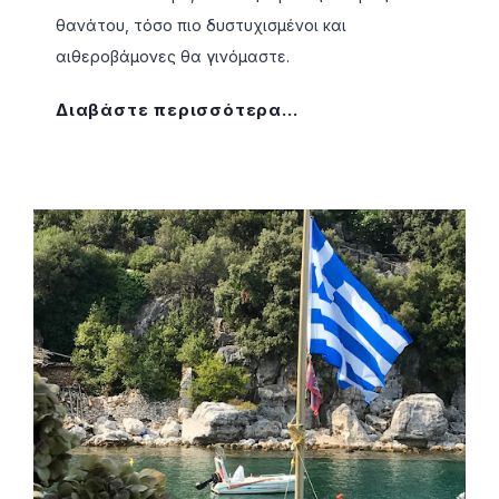
θανάτου, τόσο πιο δυστυχισμένοι και
αιθεροβάμονες θα γινόμαστε.
Τ
Διαβάστε περισσότερα…
Α
Α
Ν
Τ
Ι
Θ
Ε
Τ
Α
Σ
Τ
Η