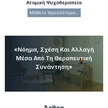
Ατομική Ψυχοθεραπεία
Α
Μάθετε περισσότερα…
τ
ο
μ
ι
κ
«Νόημα, Σχέση Και Αλλαγή
ή
Μέσα Από Τη Θεραπευτική
Ψ
Συνάντηση»
υ
χ
ο
θ
ε
ρ
Άρθρα
α