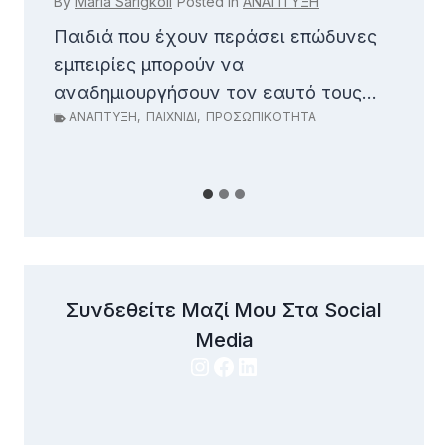
By
Maria Sarigkoli
Posted in
ΑΝΑΠΤΥΞΗ
By
Παιδιά που έχουν περάσει επώδυνες
Ζω
εμπειρίες μπορούν να
δί
Α
αναδημιουργήσουν τον εαυτό τους...
ΑΝΑΠΤΥΞΗ
,
ΠΑΙΧΝΙΔΙ
,
ΠΡΟΣΩΠΙΚΟΤΗΤΑ
Συνδεθείτε Μαζί Μου Στα Social
Media
Instagram
Facebook
LinkedIn