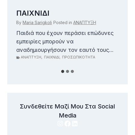
ΠΑΙΧΝΙΔΙ
Τ
By
Maria Sarigkoli
Posted in
ΑΝΑΠΤΥΞΗ
By
Παιδιά που έχουν περάσει επώδυνες
Ζω
.
εμπειρίες μπορούν να
δί
Α
αναδημιουργήσουν τον εαυτό τους...
ΑΝΑΠΤΥΞΗ
,
ΠΑΙΧΝΙΔΙ
,
ΠΡΟΣΩΠΙΚΟΤΗΤΑ
Συνδεθείτε Μαζί Μου Στα Social
Media
Instagram
Facebook
LinkedIn