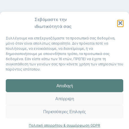
ΓΡΗΓΟΡΟΙ ΣΥΝΔΕΣΜΟΙ
Σεβόμαστε την
ιδιωτικότητά σας
Αρχική Σελίδα
Σχετικά Με Εμένα
Συλλέγουμε και επεξεργαζόμαστε τα προσωπικά σας δεδομένα,
μόνο όταν είναι απολύτως απαραίτητο. Δεν πρόκειται ποτέ να
Επικοινωνία
πουλήσουμε, να ενοικιάσουμε, να διανείμουμε, ή να
δημοσιοποιήσουμε με οποιονδήποτε τρόπο, τα προσωπικά σας
Υπηρεσίες
δεδομένα. Εάν είστε κάτω των 16 ετών, ΠΡΕΠΕΙ να έχετε τη
συγκατάθεση των γονέων σας πριν κάνετε χρήση των υπηρεσιών του
Άρθρα
παρόντος ιστότοπου.
Πολιτική Απορρήτου
Αποδοχή
Απόρριψη
© 2017-2026 Maria Sarigkoli | All Rights
Reserved | Powered by
kapaweb
Περισσότερες Επιλογές
Πολιτική απορρήτου & συμμόρφωση GDPR